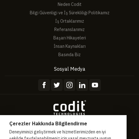
Neden Codit
Bilgi Güvenligi ve İş Sürekliliği Politikamız
İş Ortaklarımız
Referanslarımız
Başarı Hikayeleri
İnsan Kaynakları
Basında Biz
Sosyal Medya
Çerezler Hakkında Bilgilendirme
Hakkımızda
Gizlilik Sözleşmesi
Hizmet Sözleşmesi
Deneyiminizi geliştirmek ve hizmetlerimizden en iyi
şekilde faydalanabilmeniz için yasal mevzuata uygun