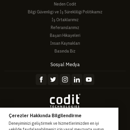
Neden Codit
Bilgi Güvenligi ve İş Sürekliliği Politikamız
İş Ortaklarımız
Referanslarımız
Başarı Hikayeleri
İnsan Kaynakları
Basında Biz
Sosyal Medya
Çerezler Hakkında Bilgilendirme
Hakkımızda
Gizlilik Sözleşmesi
Hizmet Sözleşmesi
Deneyiminizi geliştirmek ve hizmetlerimizden en iyi
şekilde faydalanabilmeniz için yasal mevzuata uygun