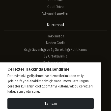
CoditOne
CoditDrive
Altyapı Hizmetleri
Kurumsal
Hakkımızda
Neden Codit
Bilgi Güvenligi ve İş Sürekliliği Politikamız
İş Ortaklarımız
Referanslarımız
Çerezler Hakkında Bilgilendirme
Başarı Hikayeleri
Deneyiminizi geliştirmek ve hizmetlerimizden en iyi
İnsan Kaynakları
şekilde faydalanabilmeniz için yasal mevzuata uygun
Basında Biz
çerezler kullanılır. codit.com.tr'yi kullanarak bu çerezleri
kabul etmiş olursunuz.
Sosyal Medya
Tamam