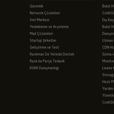
Güvenlik
Bulut H
Network Çözümleri
CoditO
Veri Merkezi
Dış Kay
Yedekleme ve Arşivleme
Bulut H
Mail Çözümleri
Danışma
Startup Şirketler
Uzman 
Geliştirme ve Test
CDN Hi
Rackman İle Yerinde Destek
Sızma 
Rack ile Parça Tedarik
Monito
KVKK Danışmanlığı
Lisans 
Storag
Hazır P
Yardım
Yönetil
CoditD