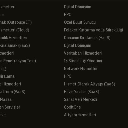
izmetleri
Dijital Dönüşüm
ne
HPC
nak (Outsouce IT)
Özel Bulut Sunucu
izmetleri (Cloud)
Felaket Kurtarma ve İş Sürekliliği
nlık Hizmetleri
Donanım Kiralamak (HaaS)
Kiralamak (EaaS)
Dijital Dönüşüm
zmetleri
Veritabanı Hizmetleri
ve Penetrasyon Testi
İş Sürekliliği Yönetimi
ring
Network Hizmetleri
Kiralama
HPC
e Hizmetleri
Hizmet Olarak Altyapı (IaaS)
latform (PaaS)
Hazır Yazılım (SaaS)
 Masası
Sanal Veri Merkezi
en Servisler
CoditOne
rive
Altyapı Hizmetleri